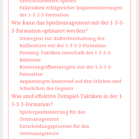
unentschiedenen Spielen
Fallstudien erfolgreicher Implementierungen
der 1-3-3-3-Formation
Wie kann das Spielmanagement mit der 1-3-3-
3-Formation optimiert werden?
Strategien zur Aufrechterhaltung des
Ballbesitzes mit der 1-3-3-3-Formation
Pressing-Taktiken innerhalb des 1-3-3-3-
Rahmens
Konterangriffsstrategien mit der 1-3-3-3-
Formation
Anpassungen basierend auf den Stärken und
Schwächen des Gegners
Was sind effektive Zeitspiel-Taktiken in der 1-
3-3-3-Formation?
Spielerpositionierung für das
Zeitmanagement
Entscheidungsprozesse für das
Zeitmanagement