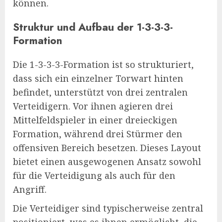
können.
Struktur und Aufbau der 1-3-3-3-
Formation
Die 1-3-3-3-Formation ist so strukturiert,
dass sich ein einzelner Torwart hinten
befindet, unterstützt von drei zentralen
Verteidigern. Vor ihnen agieren drei
Mittelfeldspieler in einer dreieckigen
Formation, während drei Stürmer den
offensiven Bereich besetzen. Dieses Layout
bietet einen ausgewogenen Ansatz sowohl
für die Verteidigung als auch für den
Angriff.
Die Verteidiger sind typischerweise zentral