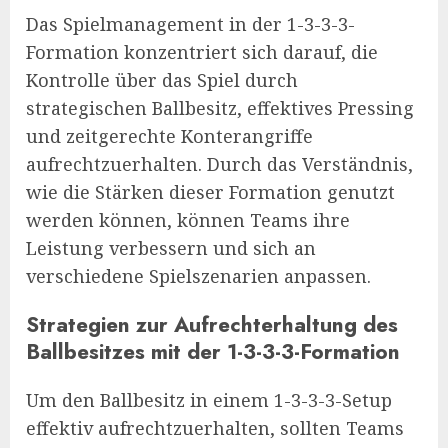
Das Spielmanagement in der 1-3-3-3-
Formation konzentriert sich darauf, die
Kontrolle über das Spiel durch
strategischen Ballbesitz, effektives Pressing
und zeitgerechte Konterangriffe
aufrechtzuerhalten. Durch das Verständnis,
wie die Stärken dieser Formation genutzt
werden können, können Teams ihre
Leistung verbessern und sich an
verschiedene Spielszenarien anpassen.
Strategien zur Aufrechterhaltung des
Ballbesitzes mit der 1-3-3-3-Formation
Um den Ballbesitz in einem 1-3-3-3-Setup
effektiv aufrechtzuerhalten, sollten Teams