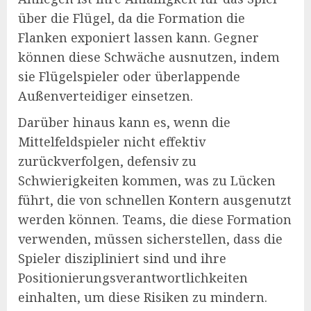
über die Flügel, da die Formation die
Flanken exponiert lassen kann. Gegner
können diese Schwäche ausnutzen, indem
sie Flügelspieler oder überlappende
Außenverteidiger einsetzen.
Darüber hinaus kann es, wenn die
Mittelfeldspieler nicht effektiv
zurückverfolgen, defensiv zu
Schwierigkeiten kommen, was zu Lücken
führt, die von schnellen Kontern ausgenutzt
werden können. Teams, die diese Formation
verwenden, müssen sicherstellen, dass die
Spieler diszipliniert sind und ihre
Positionierungsverantwortlichkeiten
einhalten, um diese Risiken zu mindern.