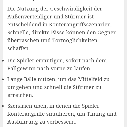
Die Nutzung der Geschwindigkeit der
Außenverteidiger und Stürmer ist
entscheidend in Konterangriffsszenarien.
Schnelle, direkte Pässe können den Gegner
überraschen und Tormöglichkeiten
schaffen.
Die Spieler ermutigen, sofort nach dem
Ballgewinn nach vorne zu laufen.
Lange Bälle nutzen, um das Mittelfeld zu
umgehen und schnell die Stürmer zu
erreichen.
Szenarien üben, in denen die Spieler
Konterangriffe simulieren, um Timing und
Ausführung zu verbessern.