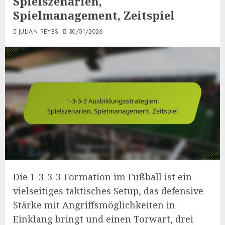
Spielszenarien,
Spielmanagement, Zeitspiel
JULIAN REYES
30/01/2026
Die 1-3-3-3-Formation im Fußball ist ein
vielseitiges taktisches Setup, das defensive
Stärke mit Angriffsmöglichkeiten in
Einklang bringt und einen Torwart, drei