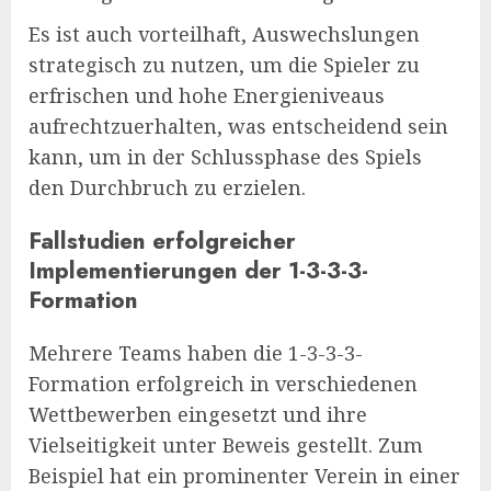
Es ist auch vorteilhaft, Auswechslungen
strategisch zu nutzen, um die Spieler zu
erfrischen und hohe Energieniveaus
aufrechtzuerhalten, was entscheidend sein
kann, um in der Schlussphase des Spiels
den Durchbruch zu erzielen.
Fallstudien erfolgreicher
Implementierungen der 1-3-3-3-
Formation
Mehrere Teams haben die 1-3-3-3-
Formation erfolgreich in verschiedenen
Wettbewerben eingesetzt und ihre
Vielseitigkeit unter Beweis gestellt. Zum
Beispiel hat ein prominenter Verein in einer