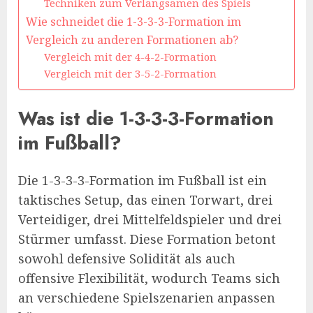
Techniken zum Verlangsamen des Spiels
Wie schneidet die 1-3-3-3-Formation im
Vergleich zu anderen Formationen ab?
Vergleich mit der 4-4-2-Formation
Vergleich mit der 3-5-2-Formation
Was ist die 1-3-3-3-Formation
im Fußball?
Die 1-3-3-3-Formation im Fußball ist ein
taktisches Setup, das einen Torwart, drei
Verteidiger, drei Mittelfeldspieler und drei
Stürmer umfasst. Diese Formation betont
sowohl defensive Solidität als auch
offensive Flexibilität, wodurch Teams sich
an verschiedene Spielszenarien anpassen