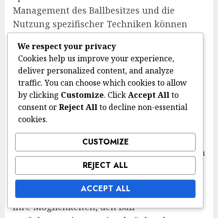
Management des Ballbesitzes und die
Nutzung spezifischer Techniken können
Teams das Spiel verlangsamen und ihre
We respect your privacy
Führung aufrechterhalten.
Cookies help us improve your experience,
deliver personalized content, and analyze
Spielerpositionierung für das
traffic. You can choose which cookies to allow
Zeitmanagement
by clicking
Customize
. Click
Accept All
to
consent or
Reject All
to decline non-essential
In der 1-3-3-3-Formation ist die
cookies.
Spielerpositionierung entscheidend für ein
effektives Zeitmanagement. Die Spieler
CUSTOMIZE
sollten strategisch platziert werden, um den
REJECT ALL
Ballbesitz aufrechtzuerhalten und
Passdreiecke zu schaffen, was die
ACCEPT ALL
gegnerische Mannschaft frustrieren und
ihre Möglichkeiten, den Ball