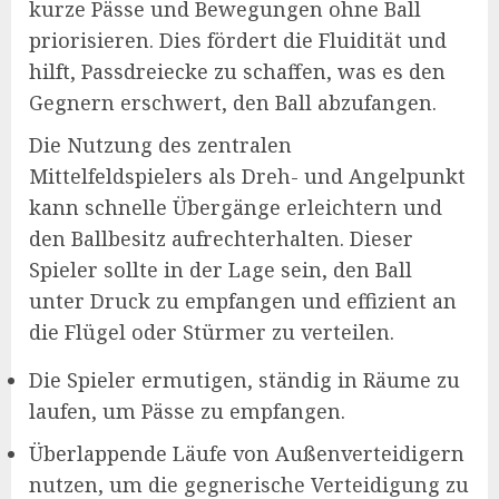
kurze Pässe und Bewegungen ohne Ball
priorisieren. Dies fördert die Fluidität und
hilft, Passdreiecke zu schaffen, was es den
Gegnern erschwert, den Ball abzufangen.
Die Nutzung des zentralen
Mittelfeldspielers als Dreh- und Angelpunkt
kann schnelle Übergänge erleichtern und
den Ballbesitz aufrechterhalten. Dieser
Spieler sollte in der Lage sein, den Ball
unter Druck zu empfangen und effizient an
die Flügel oder Stürmer zu verteilen.
Die Spieler ermutigen, ständig in Räume zu
laufen, um Pässe zu empfangen.
Überlappende Läufe von Außenverteidigern
nutzen, um die gegnerische Verteidigung zu