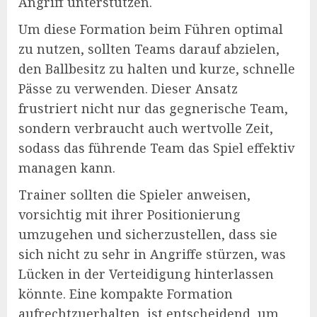
Angriff unterstützen.
Um diese Formation beim Führen optimal
zu nutzen, sollten Teams darauf abzielen,
den Ballbesitz zu halten und kurze, schnelle
Pässe zu verwenden. Dieser Ansatz
frustriert nicht nur das gegnerische Team,
sondern verbraucht auch wertvolle Zeit,
sodass das führende Team das Spiel effektiv
managen kann.
Trainer sollten die Spieler anweisen,
vorsichtig mit ihrer Positionierung
umzugehen und sicherzustellen, dass sie
sich nicht zu sehr in Angriffe stürzen, was
Lücken in der Verteidigung hinterlassen
könnte. Eine kompakte Formation
aufrechtzuerhalten, ist entscheidend, um