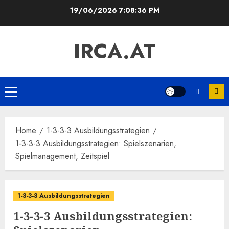
Skip
19/06/2026
7:08:37 PM
to
content
IRCA.AT
Primary
Menu
Home
1-3-3-3 Ausbildungsstrategien
1-3-3-3 Ausbildungsstrategien: Spielszenarien,
Spielmanagement, Zeitspiel
1-3-3-3 Ausbildungsstrategien
1-3-3-3 Ausbildungsstrategien: